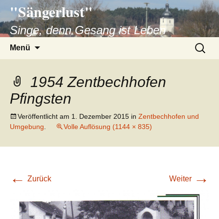
"Sängerlust"
Singe, denn Gesang ist Leben
Zum
Suchen
Menü
Inhalt
nach:
springen
1954 Zentbechhofen
Pfingsten
Veröffentlicht am
1. Dezember 2015
in
Zentbechhofen und
Umgebung
.
Volle Auflösung (1144 × 835)
←
→
Zurück
Weiter